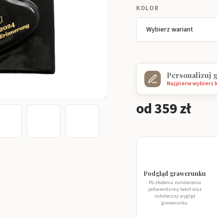
KOLOR
Personalizuj 
Najpierw wybierz 
od
359 zł
Cena
jednostkowa:
Podgląd grawerunku
Po złożeniu zamówienia
potwierdzimy tekst oraz
ostateczny wygląd
grawerunku.