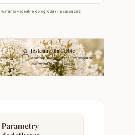
 warunki – idealne do ogrodu i na cmentarz
Jesteśmy dla Ciebie
dporne
Wrażliwe podejście i osobiste wsparcie
przy wyborze i zamówieniu.
Parametry