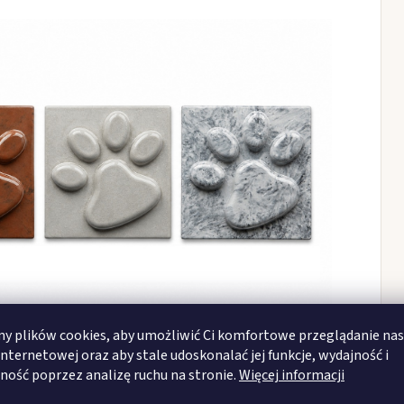
 plików cookies, aby umożliwić Ci komfortowe przeglądanie nas
internetowej oraz aby stale udoskonalać jej funkcje, wydajność i
ność poprzez analizę ruchu na stronie.
Więcej informacji
Warianty graweru