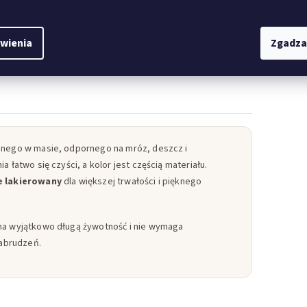
Grawer w kolorze złotym lub srebrnym,
zależnie od wybranego wariantu.
wienia
Zgadza
onego w masie, odpornego na mróz, deszcz i
 łatwo się czyści, a kolor jest częścią materiału.
 lakierowany
dla większej trwałości i pięknego
ma wyjątkowo długą żywotność i nie wymaga
zabrudzeń.