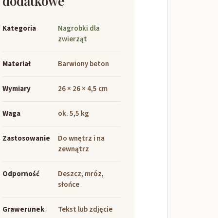
dodatkowe
Kategoria
Nagrobki dla
zwierząt
Materiał
Barwiony beton
Wymiary
26 × 26 × 4,5 cm
Waga
ok. 5,5 kg
Zastosowanie
Do wnętrz i na
zewnątrz
Odporność
Deszcz, mróz,
słońce
Grawerunek
Tekst lub zdjęcie