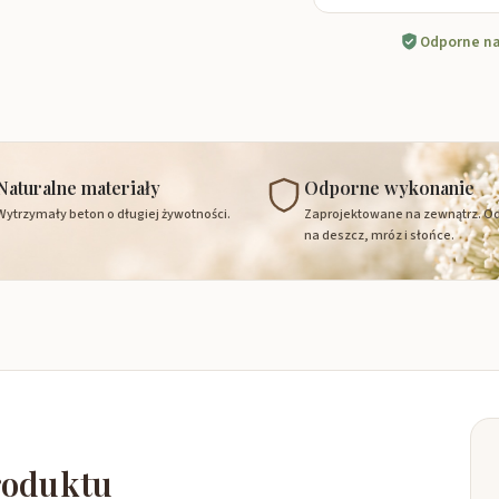
Odporne na
Naturalne materiały
Odporne wykonanie
Wytrzymały beton o długiej żywotności.
Zaprojektowane na zewnątrz. O
na deszcz, mróz i słońce.
roduktu