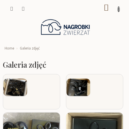
Przejść
KOSZY
do
treści
Home
Galeria zdjęć
Galeria zdjęć